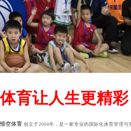
体育让人生更精彩
悟空体育
创立于2004年，是一家专业的国际化体育管理与